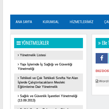
ANA SAYFA
KURUMSAL
HİZMETLERİMİZ
ÇA
YÖNETMELİKLER
Elle 
Yönetmelik Listesi
Yapı İşlerinde İş Sağlığı ve Güvenliği
Yönetmeliği
EKLİ DO
Tehlikeli ve Çok Tehlikeli Sınıfta Yer Alan
Word 
İşlerde Çalıştırılacakların Mesleki
Eğitimlerine Dair Yönetmelik
Sağlık ve Güvenlik İşaretleri Yönetmeliği
(13.09.2013)